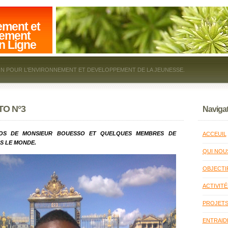
ement et
ement
n Ligne
ON POUR L'ENVIRONNEMENT ET DEVELOPPEMENT DE LA JEUNESSE.
O N°3
Navigat
OS DE MONSIEUR BOUESSO ET QUELQUES MEMBRES DE
ACCEUIL
S LE MONDE.
QUI NOU
OBJECTI
ACTIVIT
PROJET
ENTRAID