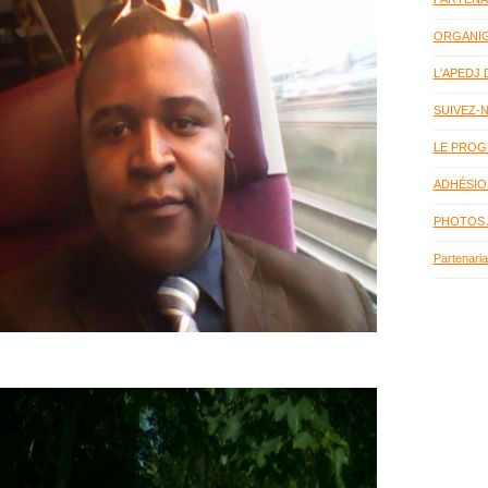
ORGANIG
L'APEDJ
SUIVEZ-
LE PROG
ADHÉSION
PHOTOS 
Partenaria