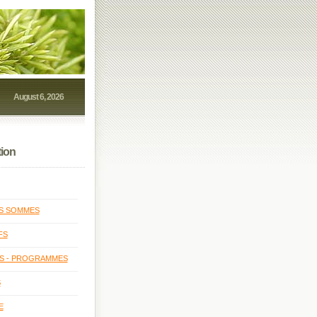
August 6, 2026
ion
S SOMMES
FS
ÉS - PROGRAMMES
S
E