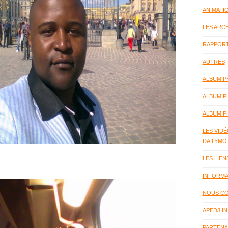
ANIMATI
LES ARCH
RAPPORT
AUTRES
ALBUM P
ALBUM P
ALBUM P
LES VIDÉ
DAILYMO
LES LIEN
INFORMA
NOUS C
APEDJ IN
PARTENA