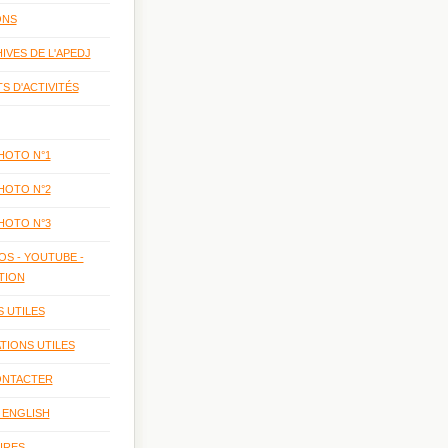
ONS
IVES DE L'APEDJ
S D'ACTIVITÉS
HOTO N°1
HOTO N°2
HOTO N°3
OS - YOUTUBE -
TION
S UTILES
TIONS UTILES
ONTACTER
 ENGLISH
IRES